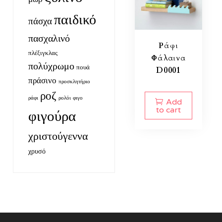
παιδικό
πάσχα
πασχαλινό
Ράφι
πλέξιγκλας
Φάλαινα
πολύχρωμο
πουά
D0001
πράσινο
προσκλητήριο
ροζ
ράφι
ρολόι
φιγο
Add
to cart
φιγούρα
χριστούγεννα
χρυσό