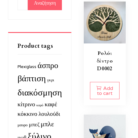
για:
Product tags
Ρολόι
δέντρο
άσπρο
Plexiglass
D0002
βάπτιση
γκρι
Add
διακόσμηση
to cart
κίτρινο
καφέ
καρό
κόκκινο
λουλούδι
μπλε
μπεζ
μαυρο
ξύλινο
μωβ