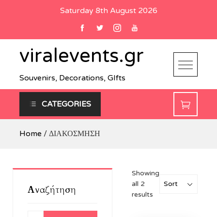
Skip
Saturday 8th August 2026
to
content
viralevents.gr
Souvenirs, Decorations, GIfts
CATEGORIES
Home
/ ΔΙΑΚΟΣΜΗΣΗ
Showing
all 2
Αναζήτηση
results
Αναζήτηση