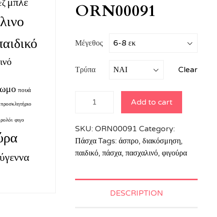
μπλε
εζ
ORN00091
λινο
παιδικό
Μέγεθος
ινό
Τρύπα
Clear
ρωμο
πουά
Ξύλινη
Add to cart
προσκλητήριο
φιγούρα
πασχαλινό
ρολόι
φιγο
SKU:
ORN00091
Category:
αυγό με
ύρα
Πάσχα
Tags:
άσπρο
,
διακόσμηση
,
ευχή για
παιδικό
,
πάσχα
,
πασχαλινό
,
φιγούρα
ούγεννα
τον
παππού
ORN00091
quantity
DESCRIPTION