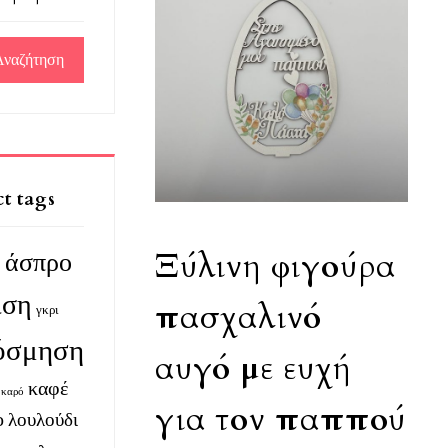
ση
t tags
Ξύλινη φιγούρα
άσπρο
s
ιση
πασχαλινό
γκρι
όσμηση
αυγό με ευχή
καφέ
καρό
για τον παππού
ο
λουλούδι