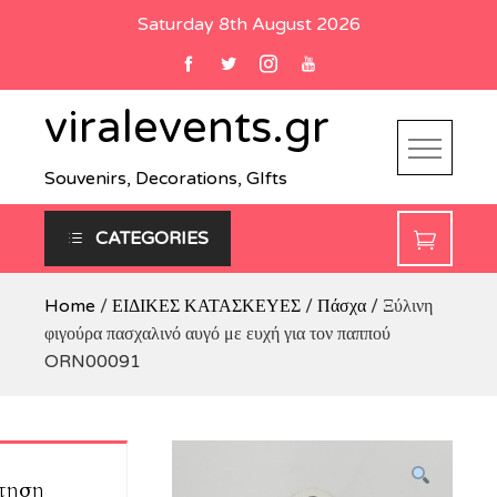
Skip
Saturday 8th August 2026
to
content
viralevents.gr
Souvenirs, Decorations, GIfts
CATEGORIES
Home
/
ΕΙΔΙΚΕΣ ΚΑΤΑΣΚΕΥΕΣ
/
Πάσχα
/ Ξύλινη
φιγούρα πασχαλινό αυγό με ευχή για τον παππού
ORN00091
τηση