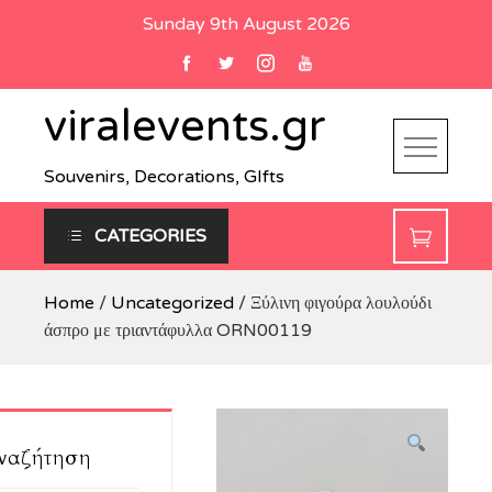
Skip
Sunday 9th August 2026
to
content
viralevents.gr
Souvenirs, Decorations, GIfts
CATEGORIES
Home
/
Uncategorized
/ Ξύλινη φιγούρα λουλούδι
άσπρο με τριαντάφυλλα ORN00119
ναζήτηση