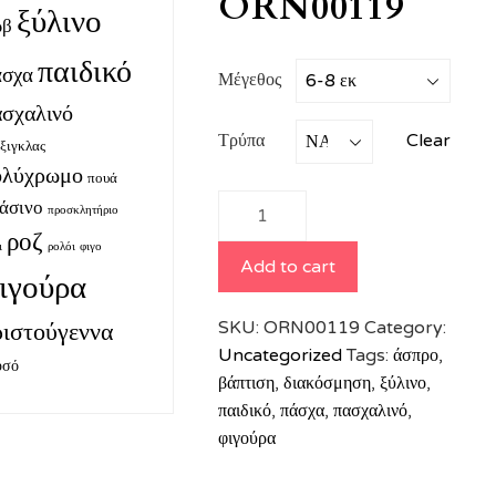
ORN00119
ξύλινο
ωβ
παιδικό
άσχα
Μέγεθος
ασχαλινό
Τρύπα
Clear
έξιγκλας
ολύχρωμο
πουά
Ξύλινη
άσινο
προσκλητήριο
φιγούρα
ροζ
ι
ρολόι
φιγο
λουλούδι
Add to cart
ιγούρα
άσπρο με
τριαντάφυλλα
SKU:
ORN00119
Category:
ριστούγεννα
ORN00119
Uncategorized
Tags:
άσπρο
,
υσό
quantity
βάπτιση
,
διακόσμηση
,
ξύλινο
,
παιδικό
,
πάσχα
,
πασχαλινό
,
φιγούρα