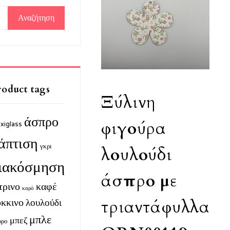
αζήτηση
:
roduct tags
Ξύλινη
άσπρο
φιγούρα
exiglass
άπτιση
γκρι
λουλούδι
ιακόσμηση
άσπρο με
τρινο
καφέ
καρό
τριαντάφυλλα
όκκινο
λουλούδι
μπλε
μπεζ
υρο